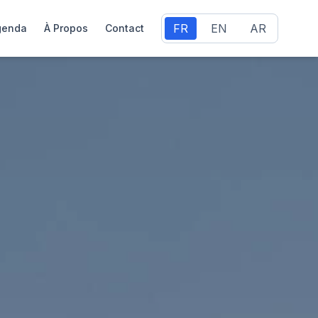
FR
EN
AR
genda
À Propos
Contact