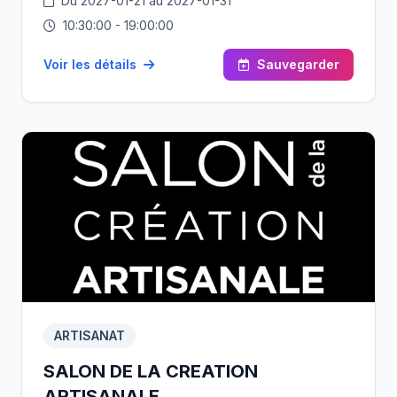
Du 2027-01-21 au 2027-01-31
Chaque année, cette manifestation à succès
accueille un peu plus de 100 000 visiteurs qui
10:30:00 - 19:00:00
peuvent aussi bien admirer qu’acheter tout type de
meuble, entre modernité et tradition.
Voir les détails
Sauvegarder
ARTISANAT
SALON DE LA CREATION
ARTISANALE