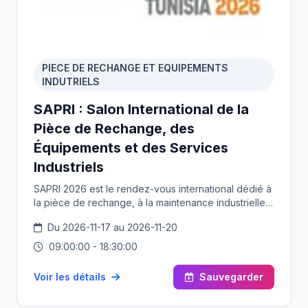
PIECE DE RECHANGE ET EQUIPEMENTS
INDUTRIELS
SAPRI : Salon International de la
Pièce de Rechange, des
Équipements et des Services
Industriels
SAPRI 2026 est le rendez-vous international dédié à
la pièce de rechange, à la maintenance industrielle
et aux services techniques à forte valeur ajoutée.
Du 2026-11-17 au 2026-11-20
Organisé par le CETIME en partenariat avec l'ITF, le
salon réunit les acteurs clés de l’écosystème
09:00:00 - 18:30:00
industriel pour accompagner la performance, la
compétitivité et la transition industrielle.
Voir les détails
Sauvegarder