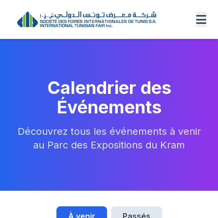
Calendrier des
Événements
Découvrez tous les événements à venir
au Parc des Expositions du Kram
À venir
Passés