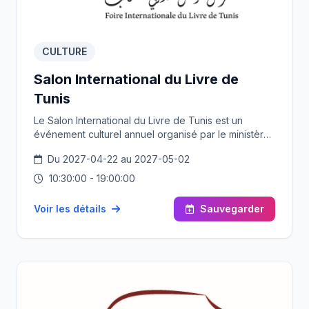
CULTURE
Salon International du Livre de
Tunis
Le Salon International du Livre de Tunis est un
événement culturel annuel organisé par le ministère
de la Culture. Il se tient au parc des expositions de
Du 2027-04-22 au 2027-05-02
Kram (au nord de Tunis), après avoir été accueilli au
Palais des Congrès, en centre-ville, depuis 1981. Ce
10:30:00 - 19:00:00
salon, considéré comme l'un des plus importants
événements culturels et l'un des plus prestigieux
Voir les détails
Sauvegarder
d'Afrique, propose un programme riche en activités
intellectuelles et culturelles parallèles. Il est géré par
un comité de pilotage, appuyé par un large conseil
consultatif composé de personnalités du monde
culturel, de professionnels, de représentants
d'éditeurs et de membres des ministères concernés.