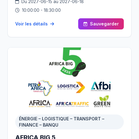
Du 2027-06-15 au 2027-06-18
produits semi-finis et finis. Il favorise par ailleurs
l’établissement de partenariats avec les opérateurs
10:00:00 - 18:30:00
présents au Salon, notamment pour la fabrication de
composants, d’accessoires et de produits finis.
Voir les détails
Sauvegarder
ÉNERGIE – LOGISTIQUE – TRANSPORT –
FINANCE – BANQU
AFRICA BIG 5