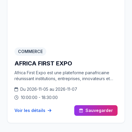
COMMERCE
AFRICA FIRST EXPO
Africa First Expo est une plateforme panafricaine
réunissant institutions, entreprises, innovateurs et
consommateurs autour d’un objectif commun :
Du 2026-11-05 au 2026-11-07
valoriser le potentiel économique africain et
encourager la consommation locale. L’événement
10:00:00 - 18:30:00
contribue activement au développement du
commerce intra-africain et à la structuration
Voir les détails
Sauvegarder
d’écosystèmes durables.