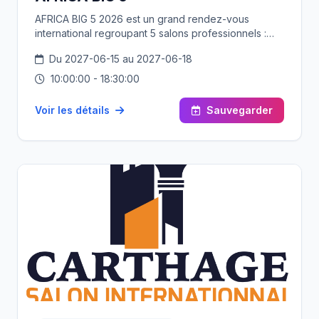
AFRICA BIG 5 2026 est un grand rendez-vous
international regroupant 5 salons professionnels :
PETROAFRICA, LOGISTICA AFRICA EXPO, AFRICA
Du 2027-06-15 au 2027-06-18
TRAFFIC & AFRICA PUBLIC WORKS, GREEN AFRICA
et AFRICA FINANCE BANKING & INSURANCE EXPO.
10:00:00 - 18:30:00
L’événement se tiendra du 16 au 19 juin 2026,
organisé par XTRADE FOR EVENTS et STI EXPO. Ce
Voir les détails
Sauvegarder
grand salon professionnel mettra en avant les
secteurs stratégiques représentés par les différents
pôles du pétrole, gaz, énergie et services avec
PETROAFRICA ; le transport et la logistique avec
LOGISTICA AFRICA EXPO ; les infrastructures
routières et la mobilité Intelligente avec AFRICA
TRAFFIC ; les travaux publics et l’infrastructures avec
AFRICA PUBLIC WORKS ; le développement durable,
les énergies renouvelables et les énergies vertes
avec GREEN AFRICA ; ainsi que la Fin-Tech, la
finance, les banques & les assurances avec AFBI
Expo. L’événement est purement B2B & B2G réunira
des exposants, les décideurs, les investisseurs et
les experts internationaux autour de nouvelles
technologies, innovation, de la transformation