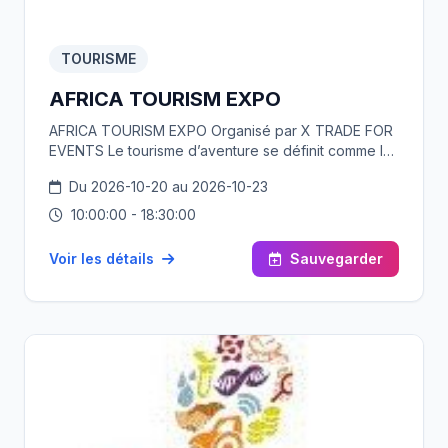
TOURISME
AFRICA TOURISM EXPO
AFRICA TOURISM EXPO Organisé par X TRADE FOR
EVENTS Le tourisme d’aventure se définit comme le
déplacement de personnes d’un lieu à un autre, en
Du 2026-10-20 au 2026-10-23
dehors de leur zone de confort, dans le but
d’explorer ou de voyager vers des régions
10:00:00 - 18:30:00
éloignées, exotiques et parfois hostiles. Le tourisme
d’aventure est une forme de tourisme dans laquelle
Voir les détails
Sauvegarder
les voyageurs participent à des activités d’aventure
telles que le trekking, l’escalade, le rafting, la
plongée sous-marine, et bien d’autres activités
similaires.