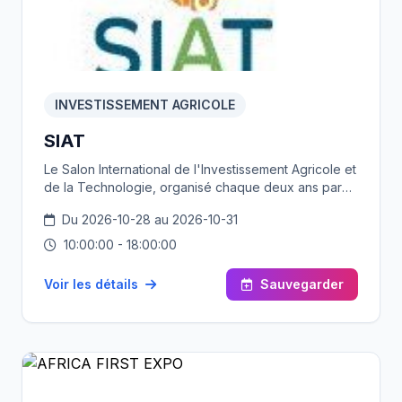
INVESTISSEMENT AGRICOLE
SIAT
Le Salon International de l'Investissement Agricole et
de la Technologie, organisé chaque deux ans par
l'APIA, constitue une vitrine des technologies
Du 2026-10-28 au 2026-10-31
agricoles et de la pêche, et un carrefour où se
rencontrent producteurs agricoles, pêcheurs,
10:00:00 - 18:00:00
hommes d’affaires, industriels, armateurs,
fournisseurs et chercheurs. Il offre une palette de
Voir les détails
Sauvegarder
manifestations répondant aux attentes des
participants et ayant pour objectif de les mettre au
diapason de l’évolution technologique.