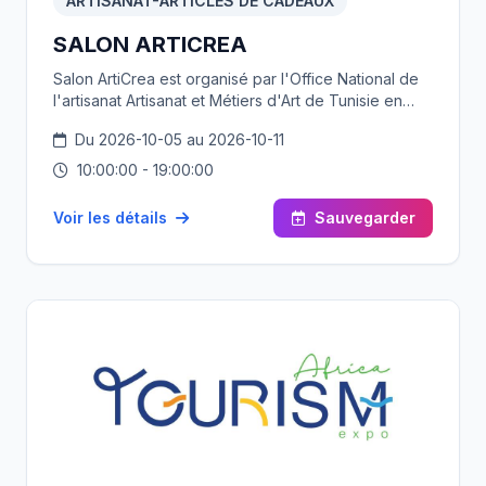
ARTISANAT-ARTICLES DE CADEAUX
SALON ARTICREA
Salon ArtiCrea est organisé par l'Office National de
l'artisanat Artisanat et Métiers d'Art de Tunisie en
partenariat avec le projet Creative Tunisia ,
Du 2026-10-05 au 2026-10-11
composante du progamme Tounes Wijhetouna -
تونس وجهتنا, financé par l' Union européenne en
10:00:00 - 19:00:00
Tunisie avec une contribution de l’ Agenzia Italiana
per la Cooperazione allo Sviluppo - AICS Tunisi
Voir les détails
Sauvegarder
ARTICREA s’adresse aux artisans, groupements
professionnels et exportateurs de produits
d’artisanat d’art, et vise à valoriser les créations
tunisiennes dans les domaines de la décoration, de
l’ornementation, des cadeaux souvenirs