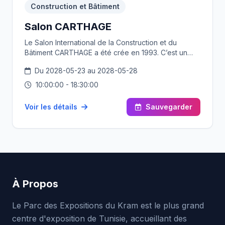
Construction et Bâtiment
numérique ainsi que des opportunités de
partenariats, de match-making et d’investissement
Salon CARTHAGE
en Afrique et dans le bassin méditerranéen.
Le Salon International de la Construction et du
Bâtiment CARTHAGE a été crée en 1993. C’est un
salon professionnel de périodicité biennale. Il est
Du 2028-05-23 au 2028-05-28
ouvert à l’international. Il présente une offre
complète des produits et des services de la
10:00:00 - 18:30:00
construction et du bâtiment. La formation
professionnelle et les métiers sont aussi présents.
Voir les détails
Sauvegarder
L’offre de Carthage est ouverte aussi à la promotion
immobilière par la présence de ses entreprises les
plus performantes.
À Propos
Le Parc des Expositions du Kram est le plus grand
centre d'exposition de Tunisie, accueillant des